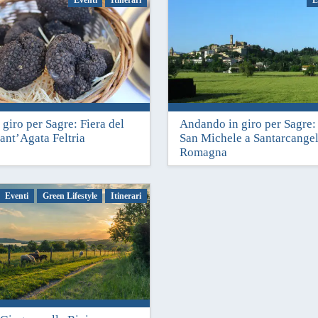
giro per Sagre: Fiera del
Andando in giro per Sagre: 
8
26 Settembre 2018
Sant’Agata Feltria
San Michele a Santarcangel
Romagna
Eventi
Green Lifestyle
Itinerari