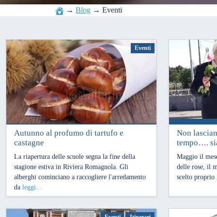
→
Blog
→
Eventi
Eventi
Autunno al profumo di tartufo e
Non lasciam
15 Ottobre 2019
5 Maggio 201
castagne
tempo…. si
La riapertura delle scuole segna la fine della
Maggio il mese
stagione estiva in Riviera Romagnola. Gli
delle rose, il
alberghi cominciano a raccogliere l'arredamento
scelto proprio
da
leggi...
Eventi
Itinerari