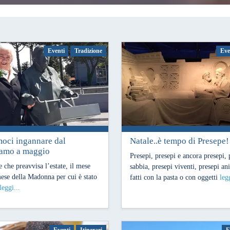
Eventi
Tradizione
Eve
oci ingannare dal
Natale..è tempo di Presepe!
9
18 Dicembre 2018
amo a maggio
Presepi, presepi e ancora presepi, 
 che preavvisa l’estate, il mese
sabbia, presepi viventi, presepi an
 mese della Madonna per cui è stato
fatti con la pasta o con oggetti
legg
leggi...
Eventi
Itinerari
E