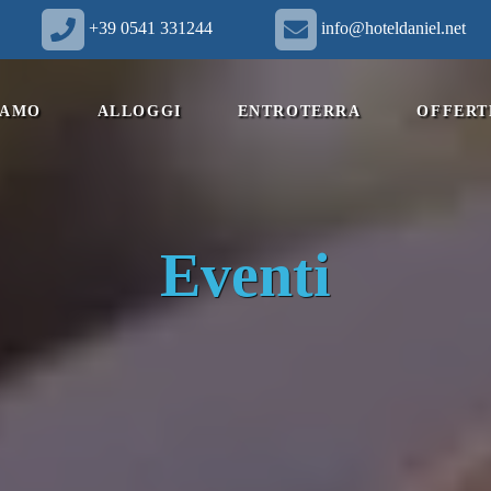
+39 0541 331244
info@hoteldaniel.net
IAMO
ALLOGGI
ENTROTERRA
OFFERT
Eventi