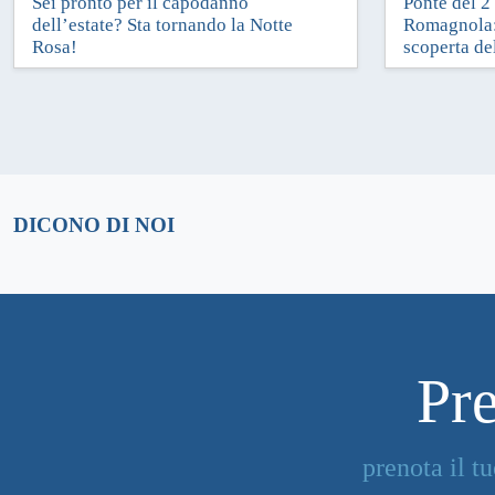
Sei pronto per il capodanno
Ponte del 2
20 Giugno 2018
22 Maggio 20
dell’estate? Sta tornando la Notte
Romagnola: 
Rosa!
scoperta del
DICONO DI NOI
Pre
prenota il 