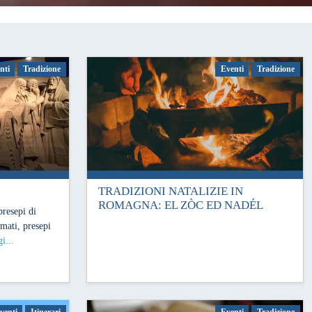
nti
Tradizione
Eventi
Tradizione
TRADIZIONI NATALIZIE IN
11 Dicembre 2018
ROMAGNA: EL ZÒC ED NADÉL
presepi di
imati, presepi
i...
venti
Itinerari
Eventi
Tradizione