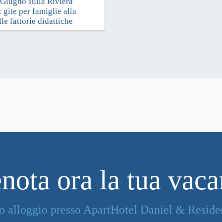
 Giugno sulla Riviera
18
gite per famiglie alla
le fattorie didattiche
nota ora la tua vac
tuo alloggio presso ApartHotel Daniel & Resid