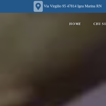
Via Virgilio 95 47814 Igea Marina RN
HOME
CHI S