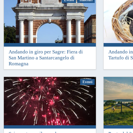
Andando in giro per Sagre: Fiera di
Andando in 
7 Novembre 2018
3 Ottobre 201
San Martino a Santarcangelo di
Tartufo di 
Romagna
Eventi