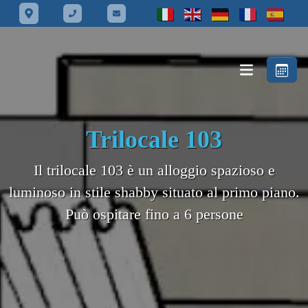
Trilocale 103
Il trilocale 103 è un alloggio spazioso e
luminoso in stile shabby situato al primo piano.
Può ospitare fino a 6 persone